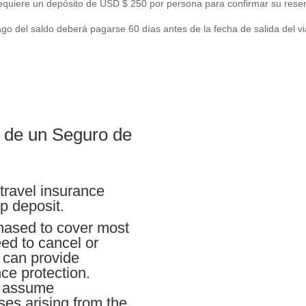
equiere un depósito de USD $ 250 por persona para confirmar su reser
ago del saldo deberá pagarse 60 días antes de la fecha de salida del vi
de un Seguro de
ravel insurance
p deposit.
chased to cover most
eed to cancel or
o can provide
ce protection.
t assume
sses arising from the