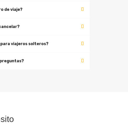
o de viaje?
 cancelar?
para viajeros solteros?
 preguntas?
sito